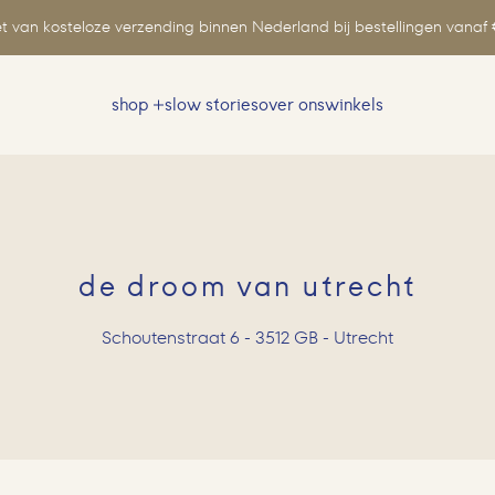
t van kosteloze verzending binnen Nederland bij bestellingen vanaf 
shop
slow stories
over ons
winkels
Zoeken
naar:
de droom van utrecht
Schoutenstraat 6 - 3512 GB - Utrecht