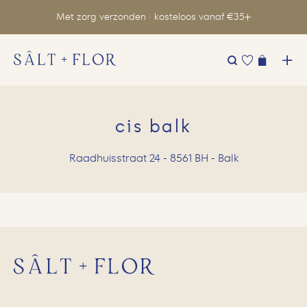
Met zorg verzonden · kosteloos vanaf €35
Zoeken
naar:
cis balk
Raadhuisstraat 24 - 8561 BH - Balk