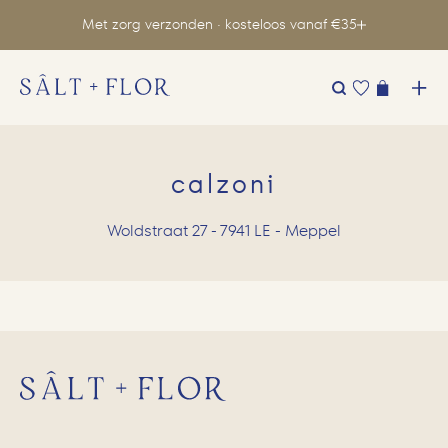
Met zorg verzonden · kosteloos vanaf €35
Zoeken
naar:
calzoni
Woldstraat 27 - 7941 LE - Meppel