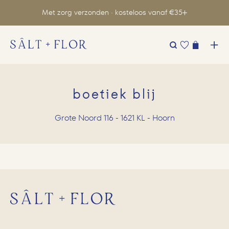
Met zorg verzonden · kosteloos vanaf €35
Zoeken
naar:
boetiek blij
Grote Noord 116 - 1621 KL - Hoorn