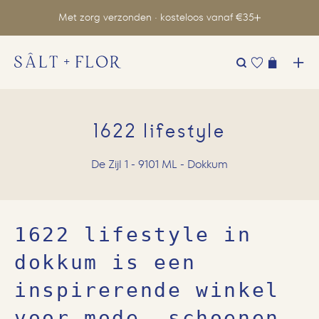
Met zorg verzonden · kosteloos vanaf €35
Zoeken
naar:
1622 lifestyle
De Zijl 1 - 9101 ML - Dokkum
1622 lifestyle in
dokkum is een
inspirerende winkel
voor mode, schoenen,