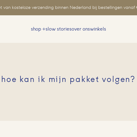
t van kosteloze verzending binnen Nederland bij bestellingen vanaf 
shop
slow stories
over ons
winkels
Zoeken
naar:
hoe kan ik mijn pakket volgen?