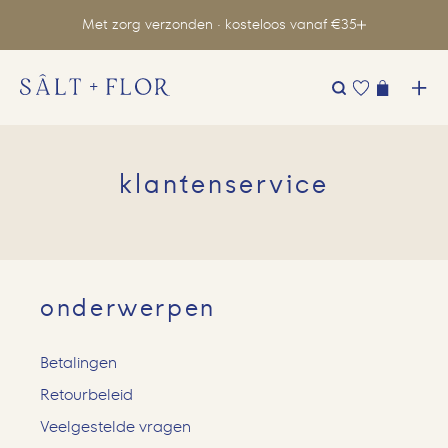
Met zorg verzonden · kosteloos vanaf €35
Zoeken
naar:
klantenservice
onderwerpen
Betalingen
Retourbeleid
Veelgestelde vragen